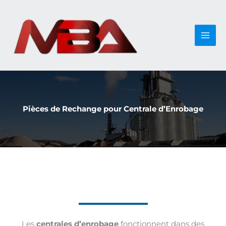
Aller
au
contenu
Pièces de Rechange pour Centrale d’Enrobage
Les
centrales d’enrobage
fonctionnent dans des