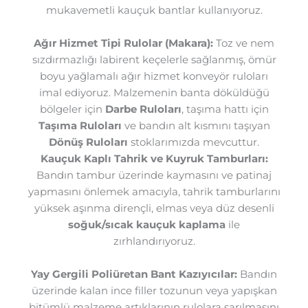
mukavemetli kauçuk bantlar kullanıyoruz.
Ağır Hizmet Tipi Rulolar (Makara):
Toz ve nem
sızdırmazlığı labirent keçelerle sağlanmış, ömür
boyu yağlamalı ağır hizmet konveyör ruloları
imal ediyoruz. Malzemenin banta döküldüğü
bölgeler için
Darbe Ruloları
, taşıma hattı için
Taşıma Ruloları
ve bandın alt kısmını taşıyan
Dönüş Ruloları
stoklarımızda mevcuttur.
Kauçuk Kaplı Tahrik ve Kuyruk Tamburları:
Bandın tambur üzerinde kaymasını ve patinaj
yapmasını önlemek amacıyla, tahrik tamburlarını
yüksek aşınma dirençli, elmas veya düz desenli
soğuk/sıcak kauçuk kaplama
ile
zırhlandırıyoruz.
Yay Gergili Poliüretan Bant Kazıyıcılar:
Bandın
üzerinde kalan ince filler tozunun veya yapışkan
bitümlü malzeme artıklarının rulolara sarılmasını