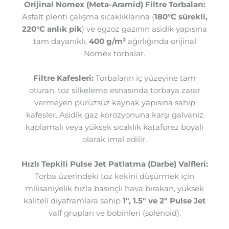
Orijinal Nomex (Meta-Aramid) Filtre Torbaları:
Asfalt plenti çalışma sıcaklıklarına (
180°C sürekli,
220°C anlık pik
) ve egzoz gazının asidik yapısına
tam dayanıklı,
400 g/m²
ağırlığında orijinal
Nomex torbalar.
Filtre Kafesleri:
Torbaların iç yüzeyine tam
oturan, toz silkeleme esnasında torbaya zarar
vermeyen pürüzsüz kaynak yapısına sahip
kafesler. Asidik gaz korozyonuna karşı galvaniz
kaplamalı veya yüksek sıcaklık kataforez boyalı
olarak imal edilir.
Hızlı Tepkili Pulse Jet Patlatma (Darbe) Valfleri:
Torba üzerindeki toz kekini düşürmek için
milisaniyelik hızla basınçlı hava bırakan, yüksek
kaliteli diyaframlara sahip
1″, 1.5″ ve 2″ Pulse Jet
valf grupları ve bobinleri (solenoid).