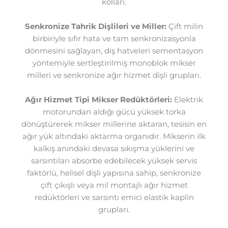
kolları.
Senkronize Tahrik Dişlileri ve Miller:
Çift milin
birbiriyle sıfır hata ve tam senkronizasyonla
dönmesini sağlayan, diş hatveleri sementasyon
yöntemiyle sertleştirilmiş monoblok mikser
milleri ve senkronize ağır hizmet dişli grupları.
Ağır Hizmet Tipi Mikser Redüktörleri:
Elektrik
motorundan aldığı gücü yüksek torka
dönüştürerek mikser millerine aktaran, tesisin en
ağır yük altındaki aktarma organıdır. Mikserin ilk
kalkış anındaki devasa sıkışma yüklerini ve
sarsıntıları absorbe edebilecek yüksek servis
faktörlü, helisel dişli yapısına sahip, senkronize
çift çıkışlı veya mil montajlı ağır hizmet
redüktörleri ve sarsıntı emici elastik kaplin
grupları.