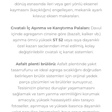
dönüş esnasında ileri veya geri yönlü eksenel
kaymasını (kaçıklığını) engelleyen, mekanik ayarlı
kılavuz eksen makaraları.
Cıvatalı İç Aşınma ve Karıştırma Palaları:
Davul
içinde agreganın cinsine göre (bazalt, kalker vb.)
aşınma ömrü yüksek
ST 52
veya ısıya dayanıklı
özel kazan saclarından imal edilmiş, kolay
değiştirilebilir cıvatalı iç kanat sistemleri.
Asfalt plenti brülörü:
Asfalt plentinde yakıt
tasarrufunu ve ideal agrega sıcaklığını doğrudan
belirleyen brülör sistemleri için orijinal yedek
parça çözümleri ve brülörler sunuyoruz.
Tesisinizin plansız duruşlar yaşamamasını
sağlamak ve tam yanma verimliliğini korumak
amacıyla; yüksek hassasiyetli alev tarayıcı
fotoseller, aşınmaya ve yüksek basınca dayanıklı
yakıt nozulları (memeleri), hava servo motorları,