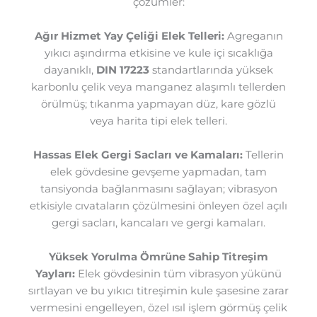
çözümler:
Ağır Hizmet Yay Çeliği Elek Telleri:
Agreganın
yıkıcı aşındırma etkisine ve kule içi sıcaklığa
dayanıklı,
DIN 17223
standartlarında yüksek
karbonlu çelik veya manganez alaşımlı tellerden
örülmüş; tıkanma yapmayan düz, kare gözlü
veya harita tipi elek telleri.
Hassas Elek Gergi Sacları ve Kamaları:
Tellerin
elek gövdesine gevşeme yapmadan, tam
tansiyonda bağlanmasını sağlayan; vibrasyon
etkisiyle cıvataların çözülmesini önleyen özel açılı
gergi sacları, kancaları ve gergi kamaları.
Yüksek Yorulma Ömrüne Sahip Titreşim
Yayları:
Elek gövdesinin tüm vibrasyon yükünü
sırtlayan ve bu yıkıcı titreşimin kule şasesine zarar
vermesini engelleyen, özel ısıl işlem görmüş çelik