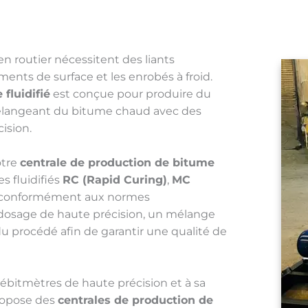
en routier nécessitent des liants
ents de surface et les enrobés à froid.
fluidifié
est conçue pour produire du
mélangeant du bitume chaud avec des
ision.
otre
centrale de production de bitume
s fluidifiés
RC (Rapid Curing)
,
MC
conformément aux normes
 dosage de haute précision, un mélange
 procédé afin de garantir une qualité de
 débitmètres de haute précision et à sa
propose des
centrales de production de