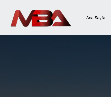
İçeriğe
atla
Ana Sayfa