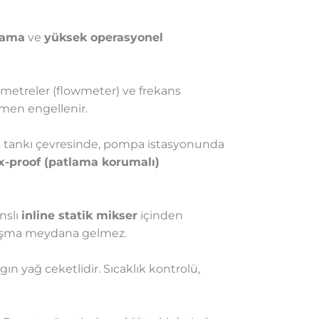
lama
ve
yüksek operasyonel
imetreler (flowmeter) ve frekans
amen engellenir.
nt tankı çevresinde, pompa istasyonunda
x-proof (patlama korumalı)
nslı
inline statik mikser
içinden
nlaşma meydana gelmez.
ın yağ ceketlidir. Sıcaklık kontrolü,