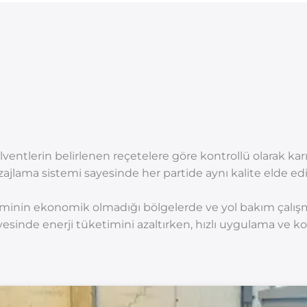
olventlerin belirlenen reçetelere göre kontrollü olarak karış
ajlama sistemi sayesinde her partide aynı kalite elde edil
etiminin ekonomik olmadığı bölgelerde ve yol bakım çalış
sinde enerji tüketimini azaltırken, hızlı uygulama ve ko