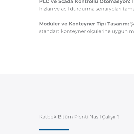
PLC ve Scada Kontrollü Otomasyon:
T
hızları ve acil durdurma senaryoları ta
Modüler ve Konteyner Tipi Tasarım:
Şa
standart konteyner ölçülerine uygun mob
Katbek Bitüm Plenti Nasıl Çalışır ?