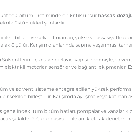
ğı katbek bitüm üretiminde en kritik unsur
hassas dozaj
eknik üstünlükleri şunlardır:
rilen bitüm ve solvent oranları, yüksek hassasiyetli deb
olarak ölçülür. Karışım oranlarında sapma yaşanması tam
:
Solventlerin uçucu ve parlayıcı yapısı nedeniyle, solve
m elektrikli motorlar, sensörler ve bağlantı ekipmanları
E
üm ve solvent, sisteme entegre edilen yüksek performa
bir şekilde birleştirilir. Karışımda ayrışma veya katma
s genelindeki tüm bitüm hatları, pompalar ve vanalar kızg
lacak şekilde PLC otomasyonu ile anlık olarak denetlenir.