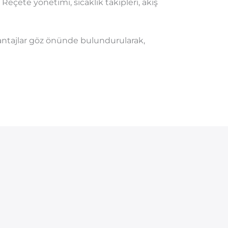
eçete yönetimi, sıcaklık takipleri, akış
 avantajlar göz önünde bulundurularak,