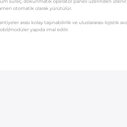
üm süreç, dokunmatik operatör paneli üzerinden izlenir. R
mamen otomatik olarak yürütülür.
ntiyeler arası kolay taşınabilirlik ve uluslararası lojistik
il/modüler yapıda imal edilir.