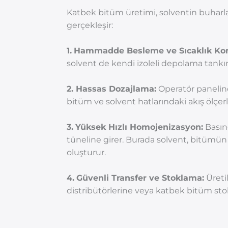
Katbek bitüm üretimi, solventin buharl
gerçekleşir:
1.
Hammadde Besleme ve Sıcaklık Kon
solvent de kendi izoleli depolama tankı
2. Hassas Dozajlama:
Operatör panelind
bitüm ve solvent hatlarındaki akış ölçe
3.
Yüksek Hızlı Homojenizasyon:
Basınç
tüneline girer. Burada solvent, bitümün vi
oluşturur.
4.
Güvenli Transfer ve Stoklama:
Üreti
distribütörlerine veya katbek bitüm stok