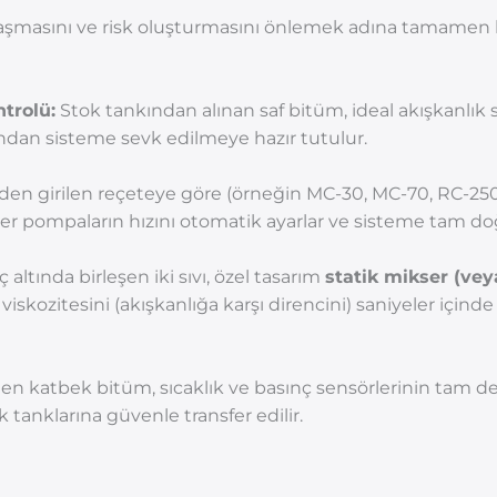
aşmasını ve risk oluşturmasını önlemek adına tamamen k
trolü:
Stok tankından alınan saf bitüm, ideal akışkanlık sıc
ndan sisteme sevk edilmeye hazır tutulur.
en girilen reçeteye göre (örneğin MC-30, MC-70, RC-250 gi
rler pompaların hızını otomatik ayarlar ve sisteme tam 
 altında birleşen iki sıvı, özel tasarım
statik mikser (ve
skozitesini (akışkanlığa karşı direncini) saniyeler içinde k
len katbek bitüm, sıcaklık ve basınç sensörlerinin tam d
 tanklarına güvenle transfer edilir.