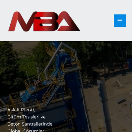
İçeriğe
atla
Asfalt Plenti,
Bitüm Tesisleri ve
Beton Santrallerinde
Global Çözümler