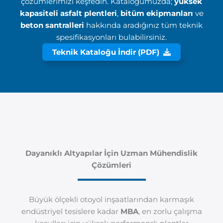
çözümlerimizi keşfedin. Kataloğumuzda;
yüksek
kapasiteli asfalt plentleri
,
bitüm ekipmanları
ve
beton santralleri
hakkında aradığınız tüm teknik
spesifikasyonları bulabilirsiniz.
Teknik Kataloğu İndir (PDF)
Dayanıklı Altyapılar İçin Uzman Mühendislik
Çözümleri
Büyük ölçekli otoyol inşaatlarından karmaşık
endüstriyel tesislere kadar
MBA
, en zorlu çalışma