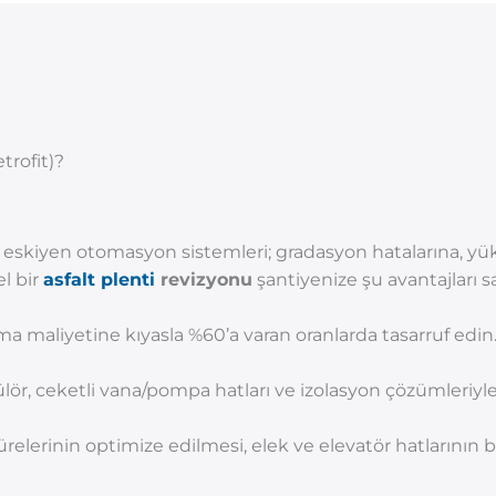
trofit)?
skiyen otomasyon sistemleri; gradasyon hatalarına, yük
l bir
asfalt plenti
revizyonu
şantiyenize şu avantajları sa
lma maliyetine kıyasla %60’a varan oranlarda tasarruf edin
ülör, ceketli vana/pompa hatları ve izolasyon çözümleriyl
relerinin optimize edilmesi, elek ve elevatör hatlarının b