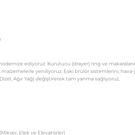
u
odernize ediyoruz. Kurutucu (drayer) ring ve makaralarının
2
malzemelerle yeniliyoruz. Eski brülör sistemlerini, hava-
 Dizel, Ağır Yağ) değiştirerek tam yanma sağlıyoruz.
ikser, Elek ve Elevatörler)