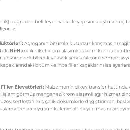
nlik) doğrudan belirleyen ve kule yapısını oluşturan üç t
iyoruz:
üktörleri:
Agreganın bitümle kusursuz karışmasını sağlayan
kteki
Ni-Hard 4
nikel-krom alaşımlı döküm komponentlerle
leri absorbe edebilecek yüksek servis faktörlü sementasyon
kapaklarındaki bitüm ve ince filler kaçaklarını ise ayarlana
ller Elevatörleri:
Malzemenin dikey transfer hattında ya
işlem görmüş manganez/krom alaşımlı ağır hizmet zincirle
 yüzey sertleştirilmiş çelik dökümlerle değiştirirken, bes
duruşlarda tonlarca yükün kulenin altına yığılmasını önley