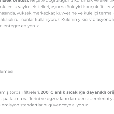
 Elek Ünitesi:
Reçete doğruluğunu korumak ve elek tıka
 çelik yaylı elek telleri, aşınma önleyici kauçuk fitiller v
amasında, yüksek merkezkaç kuvvetine ve kule içi termal
karalı rulmanlar kullanıyoruz. Kulenin yıkıcı vibrasyond
rı entegre ediyoruz.
ilemesi
ış torbalı filtreleri,
200°C anlık sıcaklığa dayanıklı ori
Jet patlatma valflerini ve egzoz fanı damper sistemlerin
emisyon standartlarını güvenceye alıyoruz.