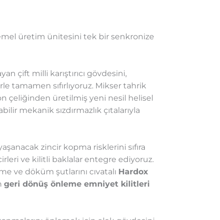
emel üretim ünitesini tek bir senkronize
 çift milli karıştırıcı gövdesini,
 tamamen sıfırlıyoruz. Mikser tahrik
 çeliğinden üretilmiş yeni nesil helisel
bilir mekanik sızdırmazlık çıtalarıyla
şanacak zincir kopma risklerini sıfıra
ri ve kilitli baklalar entegre ediyoruz.
leme ve döküm şutlarını cıvatalı
Hardox
en
geri dönüş önleme emniyet kilitleri