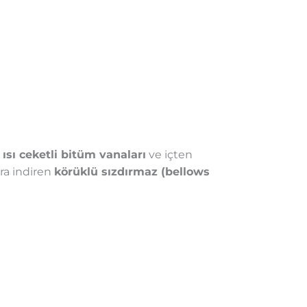
ı
ısı ceketli bitüm vanaları
ve içten
ıra indiren
körüklü sızdırmaz (bellows