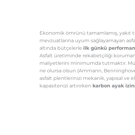
Ekonomik ömrünü tamamlamış, yakıt tü
mevzuatlarına uyum sağlayamayan asfalt p
altında bütçelerle
ilk günkü performan
Asfalt üretiminde rekabetçiliği koruman
maliyetlerini minimumda tutmaktır. Mü
ne olursa olsun (Ammann, Benninghoven, 
asfalt plentlerinizi mekanik, yapısal ve
kapasitenizi artırırken
karbon ayak izini