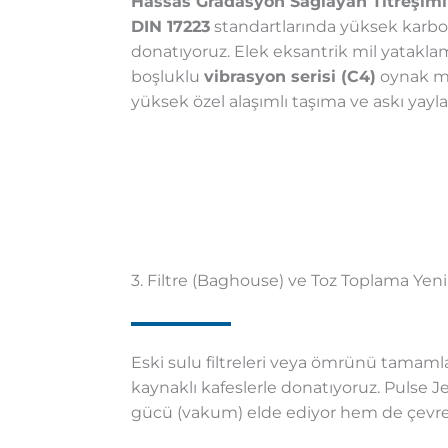
Hassas Gradasyon Sağlayan Titreşimli
DIN 17223
standartlarında yüksek karbonlu
donatıyoruz. Elek eksantrik mil yatakl
boşluklu
vibrasyon serisi (C4)
oynak ma
yüksek özel alaşımlı taşıma ve askı yayla
3. Filtre (Baghouse) ve Toz Toplama Yen
Eski sulu filtreleri veya ömrünü tamamlam
kaynaklı kafeslerle donatıyoruz. Pulse 
gücü (vakum) elde ediyor hem de çevre 