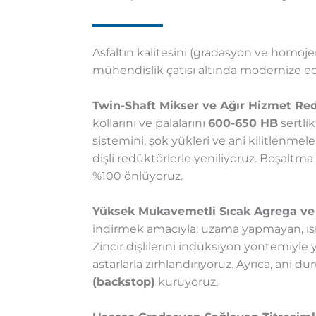
Asfaltın kalitesini (gradasyon ve homoje
mühendislik çatısı altında modernize ed
Twin-Shaft Mikser ve Ağır Hizmet Red
kollarını ve palalarını
600-650 HB
sertli
sistemini, şok yükleri ve ani kilitlenme
dişli redüktörlerle yeniliyoruz. Boşaltma 
%100 önlüyoruz.
Yüksek Mukavemetli Sıcak Agrega ve Fi
indirmek amacıyla; uzama yapmayan, ısıl 
Zincir dişlilerini indüksiyon yöntemiyle
astarlarla zırhlandırıyoruz. Ayrıca, ani 
(backstop)
kuruyoruz.