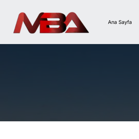
İçeriğe
atla
Ana Sayfa