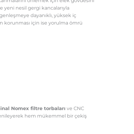
nmalarını önlemek için elek gövdesini
e yeni nesil gergi kancalarıyla
 genleşmeye dayanıklı, yüksek iç
an korunması için ise yorulma ömrü
jinal Nomex filtre torbaları
ve CNC
i yenileyerek hem mükemmel bir çekiş