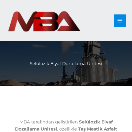
İçeriğe
atla
Selülozik Elyaf Dozajlama Ünitesi
MBA tarafından geliştirilen
Selülozik Elyaf
Dozajlama Ünitesi
, özellikle
Taş Mastik Asfalt