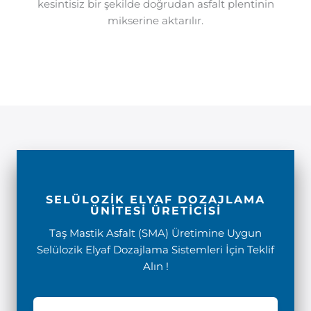
kesintisiz bir şekilde doğrudan asfalt plentinin
mikserine aktarılır.
SELÜLOZİK ELYAF DOZAJLAMA
ÜNİTESİ ÜRETİCİSİ
Taş Mastik Asfalt (SMA) Üretimine Uygun
Selülozik Elyaf Dozajlama Sistemleri İçin Teklif
Alın !