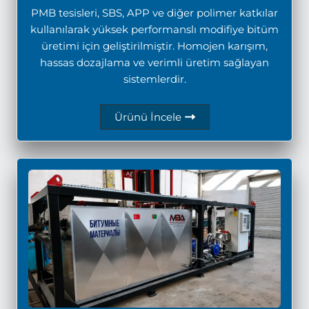
PMB tesisleri, SBS, APP ve diğer polimer katkılar
kullanılarak yüksek performanslı modifiye bitüm
üretimi için geliştirilmiştir. Homojen karışım,
hassas dozajlama ve verimli üretim sağlayan
sistemlerdir.
Ürünü İncele