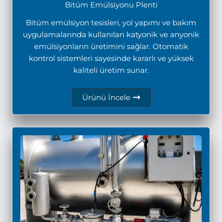
Bitüm Emülsiyonu Plenti
Bitüm emülsiyon tesisleri, yol yapımı ve bakım
uygulamalarında kullanılan katyonik ve anyonik
emülsiyonların üretimini sağlar. Otomatik
kontrol sistemleri sayesinde kararlı ve yüksek
kaliteli üretim sunar.
Ürünü İncele