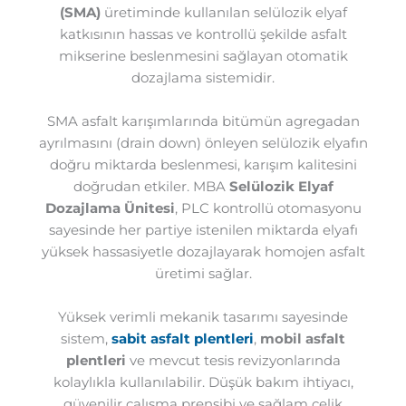
(SMA)
üretiminde kullanılan selülozik elyaf
katkısının hassas ve kontrollü şekilde asfalt
mikserine beslenmesini sağlayan otomatik
dozajlama sistemidir.
SMA asfalt karışımlarında bitümün agregadan
ayrılmasını (drain down) önleyen selülozik elyafın
doğru miktarda beslenmesi, karışım kalitesini
doğrudan etkiler. MBA
Selülozik Elyaf
Dozajlama Ünitesi
, PLC kontrollü otomasyonu
sayesinde her partiye istenilen miktarda elyafı
yüksek hassasiyetle dozajlayarak homojen asfalt
üretimi sağlar.
Yüksek verimli mekanik tasarımı sayesinde
sistem,
sabit asfalt plentleri
,
mobil asfalt
plentleri
ve mevcut tesis revizyonlarında
kolaylıkla kullanılabilir. Düşük bakım ihtiyacı,
güvenilir çalışma prensibi ve sağlam çelik