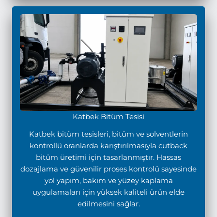
Katbek Bitüm Tesisi
Katbek bitüm tesisleri, bitüm ve solventlerin
kontrollü oranlarda karıştırılmasıyla cutback
bitüm üretimi için tasarlanmıştır. Hassas
dozajlama ve güvenilir proses kontrolü sayesinde
yol yapım, bakım ve yüzey kaplama
uygulamaları için yüksek kaliteli ürün elde
edilmesini sağlar.