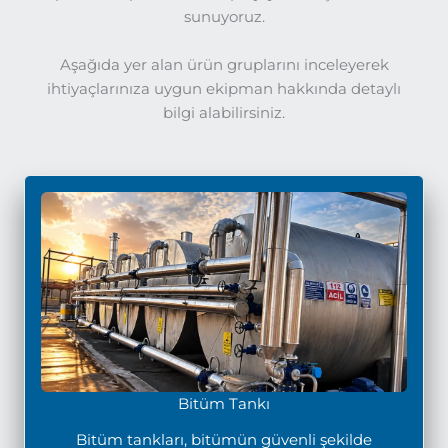
sunuyoruz.
Aşağıda yer alan ürün gruplarını inceleyerek
ihtiyaçlarınıza uygun ekipman hakkında detaylı
bilgi alabilirsiniz.
Bitüm Tankı
Bitüm tankları, bitümün güvenli şekilde