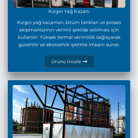
Kızgın Yağ Kazanı
Kızgın yağ kazanları, bitüm tankları ve proses
ekipmanlarının verimli şekilde ısıtılması için
kullanılır. Yüksek termal verimlilik sağlayarak
güvenilir ve ekonomik işletme imkanı sunar.
Ürünü İncele