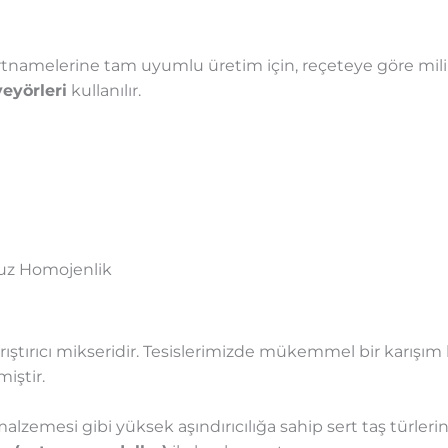
artnamelerine tam uyumlu üretim için, reçeteye göre mi
veyörleri
kullanılır.
rsuz Homojenlik
rıştırıcı mikseridir. Tesislerimizde mükemmel bir karışım 
miştir.
malzemesi gibi yüksek aşındırıcılığa sahip sert taş türler