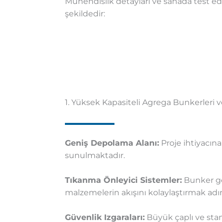
Mühendislik detayları ve sahada test e
şekildedir:
1. Yüksek Kapasiteli Agrega Bunkerleri 
Geniş Depolama Alanı:
Proje ihtiyacın
sunulmaktadır.
Tıkanma Önleyici Sistemler:
Bunker gö
malzemelerin akışını kolaylaştırmak ad
Güvenlik Izgaraları:
Büyük çaplı ve stan