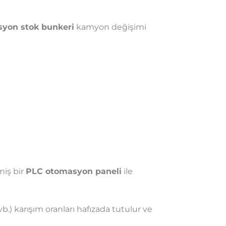
syon stok bunkeri
kamyon değişimi
miş bir
PLC otomasyon paneli
ile
vb.) karışım oranları hafızada tutulur ve