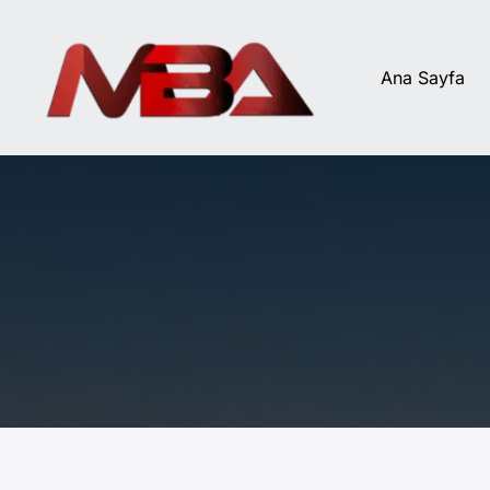
İçeriğe
atla
Ana Sayfa