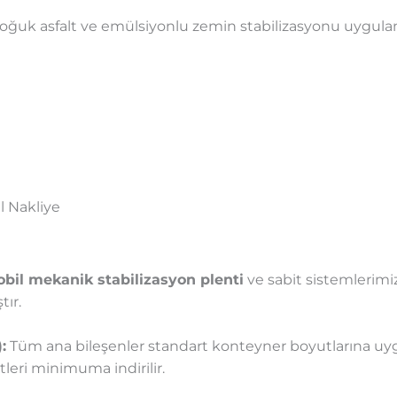
oğuk asfalt ve emülsiyonlu zemin stabilizasyonu uygulamal
l Nakliye
bil mekanik stabilizasyon plenti
ve sabit sistemlerimiz
ır.
:
Tüm ana bileşenler standart konteyner boyutlarına uyg
tleri minimuma indirilir.