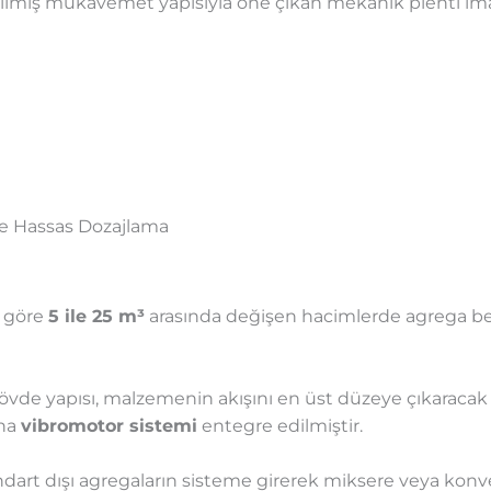
dilmiş mukavemet yapısıyla öne çıkan mekanik plenti imal
ve Hassas Dozajlama
a göre
5 ile 25 m³
arasında değişen hacimlerde agrega b
vde yapısı, malzemenin akışını en üst düzeye çıkaracak 
ına
vibromotor sistemi
entegre edilmiştir.
dart dışı agregaların sisteme girerek miksere veya konv