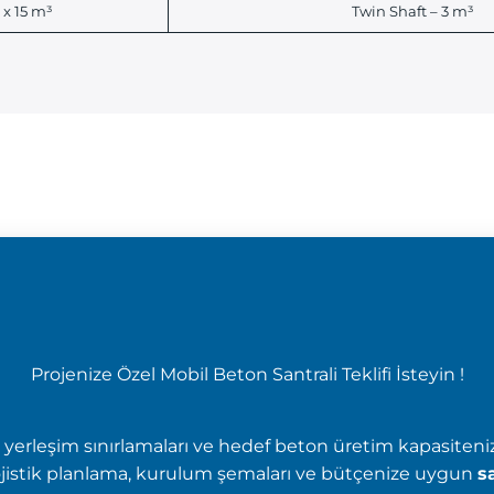
 x 15 m³
Twin Shaft – 3 m³
Projenize Özel Mobil Beton Santrali Teklifi İsteyin !
aha yerleşim sınırlamaları ve hedef beton üretim kapasite
Lojistik planlama, kurulum şemaları ve bütçenize uygun
s