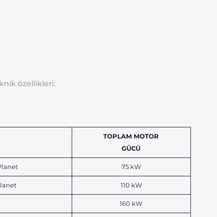
nik özellikleri:
TOPLAM MOTOR
GÜCÜ
Planet
75 kW
Planet
110 kW
160 kW