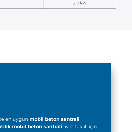
210 kW
nize en uygun
mobil beton santrali
atılık mobil beton santrali
fiyat teklifi için