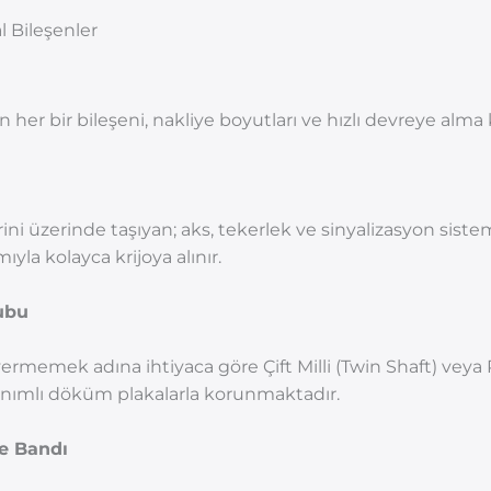
l Bileşenler
her bir bileşeni, nakliye boyutları ve hızlı devreye alma kr
ini üzerinde taşıyan; aks, tekerlek ve sinyalizasyon sistem
yla kolayca krijoya alınır.
ubu
ermemek adına ihtiyaca göre Çift Milli (Twin Shaft) veya P
anımlı döküm plakalarla korunmaktadır.
e Bandı