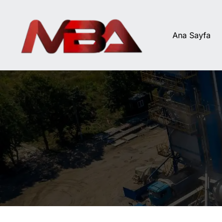
İçeriğe
atla
Ana Sayfa