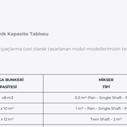
nik Kapasite Tablosu
tiyaçlarına özel olarak tasarlanan mobil modellerimizin tek
GA BUNKERİ
MİKSER
PASİTESİ
TİPİ
 .x8 m3
0,5 m³-Pan – Single Shaft – 
 x 10 m³
1 m³ – Pan – Single Shaft – 
 x 12 m³
Twin Shaft – 2 m³