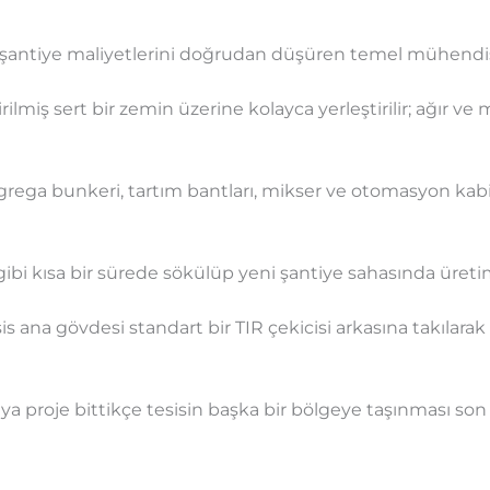
e şantiye maliyetlerini doğrudan düşüren temel mühendisli
ilmiş sert bir zemin üzerine kolayca yerleştirilir; ağır ve 
rega bunkeri, tartım bantları, mikser ve otomasyon kabin
bi kısa bir sürede sökülüp yeni şantiye sahasında üretime 
is ana gövdesi standart bir TIR çekicisi arkasına takılarak
eya proje bittikçe tesisin başka bir bölgeye taşınması so