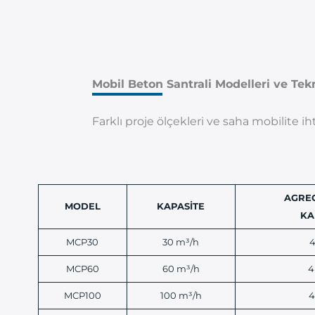
Mobil Beton Santrali Modelleri ve Tek
Farklı proje ölçekleri ve saha mobilite ih
AGRE
MODEL
KAPASİTE
KA
MCP30
30 m³/h
4
MCP60
60 m³/h
4
MCP100
100 m³/h
4