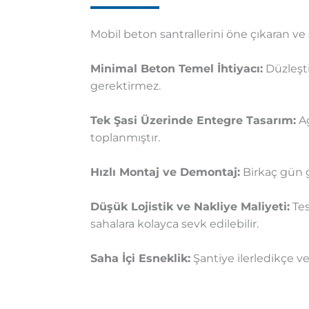
Mobil beton santrallerini öne çıkaran v
Minimal Beton Temel İhtiyacı:
Düzleştir
gerektirmez.
Tek Şasi Üzerinde Entegre Tasarım:
Ag
toplanmıştır.
Hızlı Montaj ve Demontaj:
Birkaç gün gi
Düşük Lojistik ve Nakliye Maliyeti:
Tes
sahalara kolayca sevk edilebilir.
Saha İçi Esneklik:
Şantiye ilerledikçe v