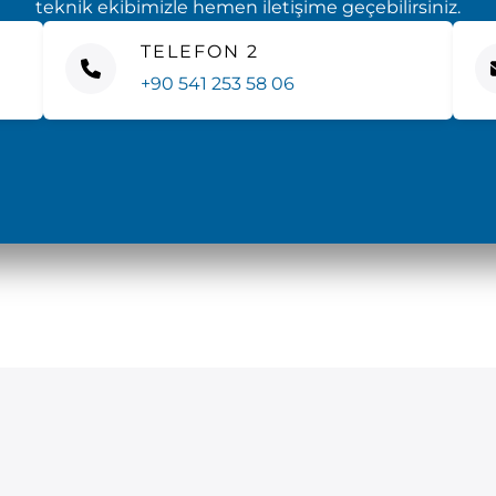
teknik ekibimizle hemen iletişime geçebilirsiniz.
TELEFON 2
+90 541 253 58 06