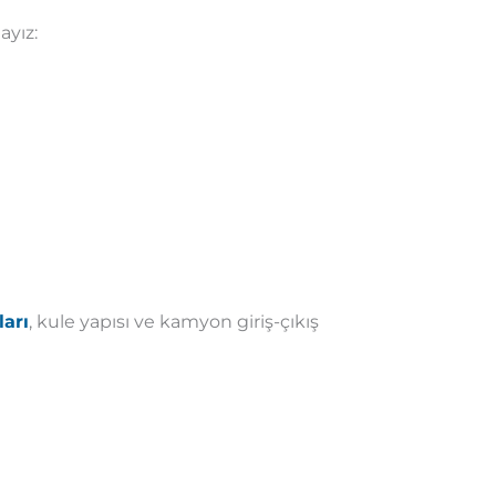
ayız:
arı
, kule yapısı ve kamyon giriş-çıkış