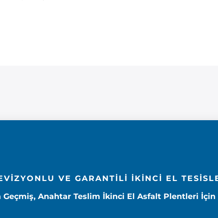
EVİZYONLU VE GARANTİLİ İKİNCİ EL TESİSL
eçmiş, Anahtar Teslim İkinci El Asfalt Plentleri İçin G