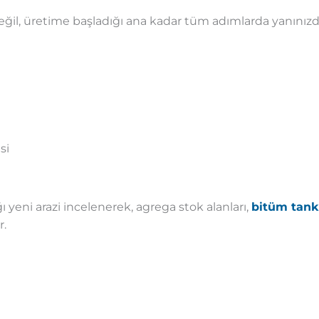
ğil, üretime başladığı ana kadar tüm adımlarda yanınızd
si
ğı yeni arazi incelenerek, agrega stok alanları,
bitüm tankl
r.