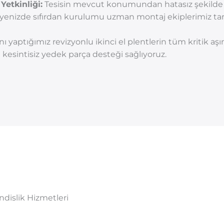
Yetkinliği:
Tesisin mevcut konumundan hatasız şekilde sök
iyenizde sıfırdan kurulumu uzman montaj ekiplerimiz taraf
nı yaptığımız revizyonlu ikinci el plentlerin tüm kritik a
a kesintisiz yedek parça desteği sağlıyoruz.
islik Hizmetleri