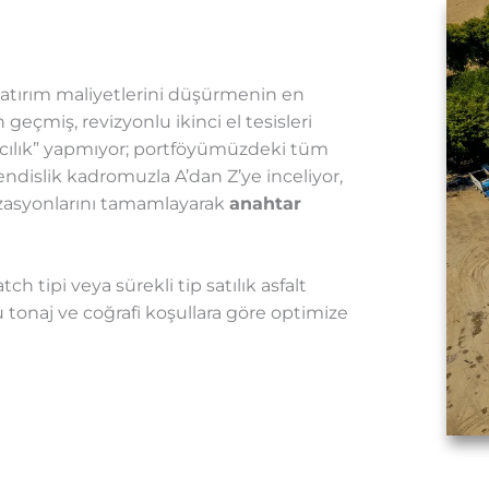
 yatırım maliyetlerini düşürmenin en
eçmiş, revizyonlu ikinci el tesisleri
acılık” yapmıyor; portföyümüzdeki tüm
islik kadromuzla A’dan Z’ye inceliyor,
zasyonlarını tamamlayarak
anahtar
 tipi veya sürekli tip satılık asfalt
u tonaj ve coğrafi koşullara göre optimize