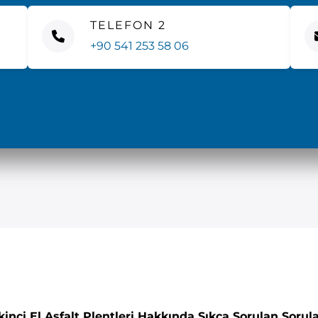
TELEFON 2
+90 541 253 58 06
kinci El Asfalt Plentleri Hakkında Sıkça Sorulan Sorul