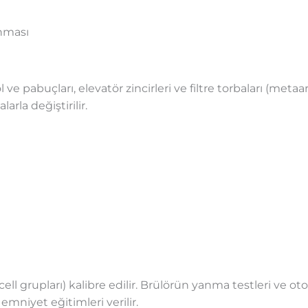
anması
 kol ve pabuçları, elevatör zincirleri ve filtre torbaları (me
arla değiştirilir.
ell grupları) kalibre edilir. Brülörün yanma testleri ve 
emniyet eğitimleri verilir.