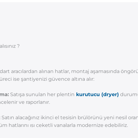
lısınız ?
art aracılardan alınan hatlar, montaj aşamasında öngörü
ci ise şantiyenizi güvence altına alır:
ama:
Satışa sunulan her plentin
kurutucu (dryer)
durumu,
celenir ve raporlanır.
:
Satın alacağınız ikinci el tesisin brülörünü yeni nesil oran
hatlarını ısı ceketli vanalarla modernize edebiliriz.