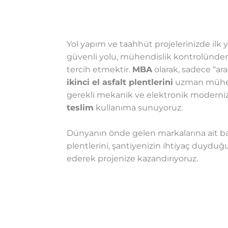
Yol yapım ve taahhüt projelerinizde ilk
güvenli yolu, mühendislik kontrolünden g
tercih etmektir.
MBA
olarak, sadece “ar
ikinci el asfalt plentlerini
uzman mühend
gerekli mekanik ve elektronik moderni
teslim
kullanıma sunuyoruz.
Dünyanın önde gelen markalarına ait batch
plentlerini, şantiyenizin ihtiyaç duyduğ
ederek projenize kazandırıyoruz.