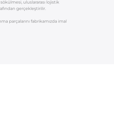
ülmesi, uluslararası lojistik
ından gerçekleştirilir.
şınma parçalarını fabrikamızda imal