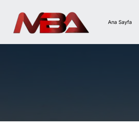
İçeriğe
atla
Ana Sayfa