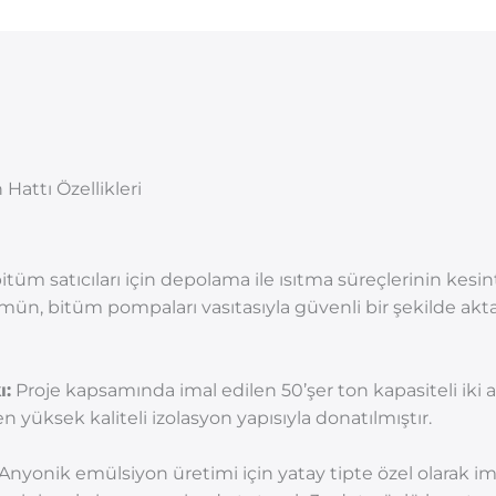
attı Özellikleri
itüm satıcıları için depolama ile ısıtma süreçlerinin kesint
mün, bitüm pompaları vasıtasıyla güvenli bir şekilde aktar
ı:
Proje kapsamında imal edilen 50’şer ton kapasiteli iki 
 yüksek kaliteli izolasyon yapısıyla donatılmıştır.
Anyonik emülsiyon üretimi için yatay tipte özel olarak i