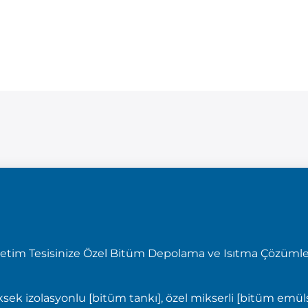
etim Tesisinize Özel Bitüm Depolama ve Isıtma Çözümler
ksek izolasyonlu [bitüm tankı], özel mikserli [bitüm emü