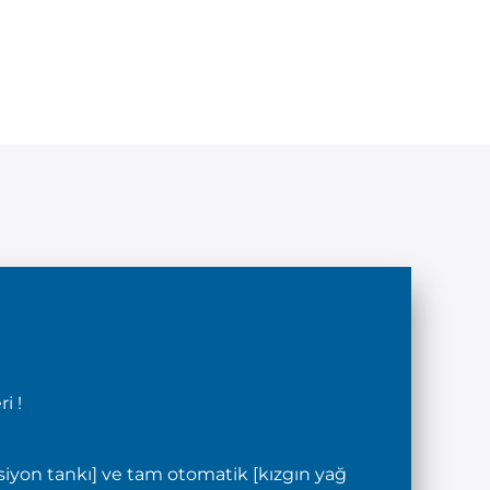
i !
lsiyon tankı] ve tam otomatik [kızgın yağ