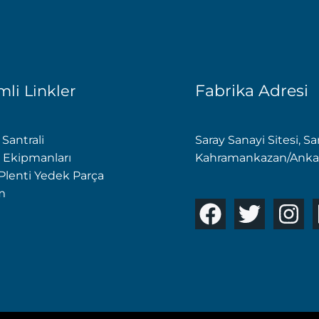
Fabrika Adresi
li Linkler
Santrali
Saray Sanayi Sitesi, S
 Ekipmanları
Kahramankazan/Ankar
 Plenti Yedek Parça
im