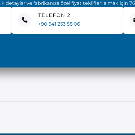
 detaylar ve fabrikanıza özel fiyat teklifleri almak için 7/2
TELEFON 2
+90 541 253 58 06