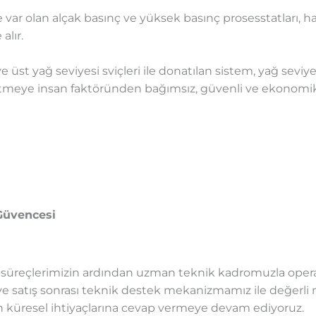
var olan alçak basınç ve yüksek basınç prosesstatları, h
alır.
ve üst yağ seviyesi sviçleri ile donatılan sistem, yağ seviy
şletmeye insan faktöründen bağımsız, güvenli ve ekonomik b
Güvencesi
t süreçlerimizin ardından uzman teknik kadromuzla opera
ş ve satış sonrası teknik destek mekanizmamız ile değerli
n küresel ihtiyaçlarına cevap vermeye devam ediyoruz.