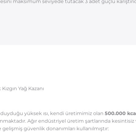
esini maksimum seviyede tutacak 3 adet güçlü karıştırıcı
 Kızgın Yağ Kazanı
ç duyduğu yüksek ısı, kendi üretimimiz olan
500.000 kcal
lanmaktadır. Ağır endüstriyel üretim şartlarında kesintisi
gelişmiş güvenlik donanımları kullanılmıştır: