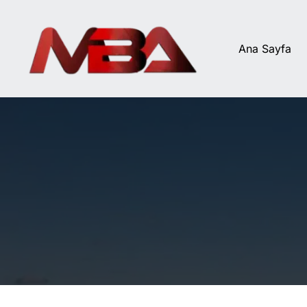
İçeriğe
atla
Ana Sayfa