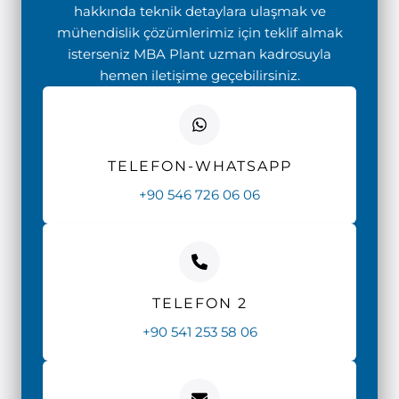
hakkında teknik detaylara ulaşmak ve
mühendislik çözümlerimiz için teklif almak
isterseniz MBA Plant uzman kadrosuyla
hemen iletişime geçebilirsiniz.
TELEFON-WHATSAPP
+90 546 726 06 06
TELEFON 2
+90 541 253 58 06