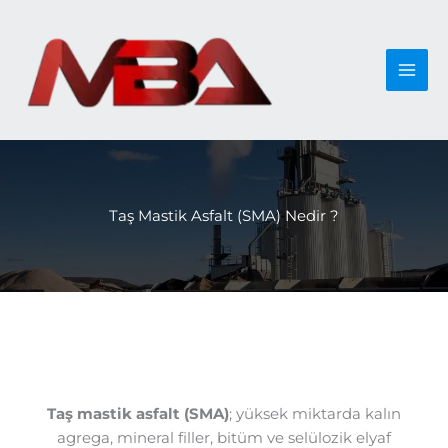
İçeriğe
atla
Taş Mastik Asfalt (SMA) Nedir ?
Taş mastik asfalt (SMA)
; yüksek miktarda kalın
agrega, mineral filler, bitüm ve selülozik elyaf