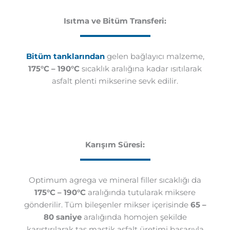
Isıtma ve Bitüm Transferi:
Bitüm tanklarından
gelen bağlayıcı malzeme,
175°C – 190°C
sıcaklık aralığına kadar ısıtılarak
asfalt plenti mikserine sevk edilir.
Karışım Süresi:
Optimum agrega ve mineral filler sıcaklığı da
175°C – 190°C
aralığında tutularak miksere
gönderilir. Tüm bileşenler mikser içerisinde
65 –
80 saniye
aralığında homojen şekilde
karıştırılarak taş mastik asfalt üretimi başarıyla